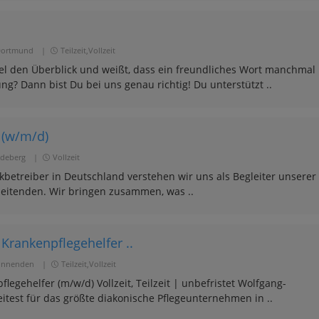
ortmund
|
Teilzeit,Vollzeit
bel den Überblick und weißt, dass ein freundliches Wort manchmal
g? Dann bist Du bei uns genau richtig! Du unterstützt ..
 (w/m/d)
deberg
|
Vollzeit
kbetreiber in Deutschland verstehen wir uns als Begleiter unserer
beitenden. Wir bringen zusammen, was ..
Krankenpflegehelfer ..
innenden
|
Teilzeit,Vollzeit
legehelfer (m/w/d) Vollzeit, Teilzeit | unbefristet Wolfgang-
eitest für das größte diakonische Pflegeunternehmen in ..