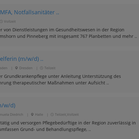
MFA, Notfallsanitäter ..
Vollzeit
eter von Dienstleistungen im Gesundheitswesen in der Region
lmshorn und Pinneberg mit insgesamt 767 Planbetten und mehr ..
lferin (m/w/d) ..
esden
|
Dresden
|
Teilzeit
r Grundkrankenpflege unter Anleitung Unterstützung des
ührung therapeutischer Maßnahmen unter Aufsicht ..
m/w/d)
nuela Diedrich
|
Halle
|
Teilzeit,Vollzeit
 tätig und versorgen Pflegebedürftige in der Region zuverlässig in
umfassen Grund- und Behandlungspflege, ..