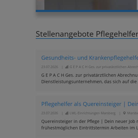
Stellenangebote Pflegehelfe
Gesundheits- und Krankenpflegehelfe
23.07.2026
|
G E P A C H Ges. zur privatärztlichen Abre
G E P A C H Ges. zur privatärztlichen Abrechnu
Dienstleistungsunternehmen, das sich auf die p
Pflegehelfer als Quereinsteiger | Dein
23.07.2026
|
LWL-Einrichtungen Marsberg
|
Marsb
Quereinsteiger in der Pflege | Dein neuer Job m
frühestmöglichen Eintrittstermin Arbeiten im 