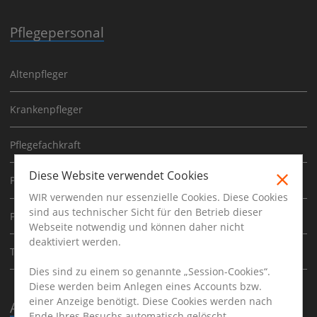
Pflegepersonal
Altenpfleger
Krankenpfleger
Pflegefachkraft
Diese Website verwendet Cookies
Pflegehelfer
WIR verwenden nur essenzielle Cookies. Diese Cookies
sind aus technischer Sicht für den Betrieb dieser
Pflegeleitung
Webseite notwendig und können daher nicht
deaktiviert werden.
Therapeuten
Dies sind zu einem so genannte „Session-Cookies“.
Diese werden beim Anlegen eines Accounts bzw.
einer Anzeige benötigt. Diese Cookies werden nach
Ausbildung
Ende Ihres Besuchs automatisch gelöscht.