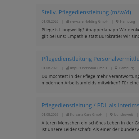
Stellv. Pflegedienstleitung (m/w/d)
01.08.2026
|
newcare Holding GmbH
|
Hamburg
Pflege ist langweilig? #papperlapapp Wir den
gilt bei uns: Empathie statt Bürokratie! Wir sind
Pflegedienstleitung Personalvermittl
01.08.2026
|
Impuls Personal GmbH
|
Hamburg
|
Du möchtest in der Pflege mehr Verantwortun
modernen Arbeitsumfelds mitwirken? Für eine
Pflegedienstleitung / PDL als Interi
01.08.2026
|
Kursana Care GmbH
|
bundesweit
|
Älteren Menschen ein schönes Leben in der Ge
ist unsere Leidenschaft! Als einer der bundesw