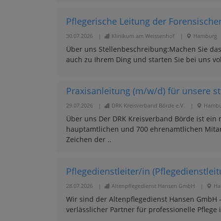
Pflegerische Leitung der Forensisch
30.07.2026
|
Klinikum am Weissenhof
|
Hamburg
Über uns Stellenbeschreibung:Machen Sie das 
auch zu Ihrem Ding und starten Sie bei uns vo
Praxisanleitung (m/w/d) für unsere st
29.07.2026
|
DRK Kreisverband Börde e.V.
|
Hambu
Über uns Der DRK Kreisverband Börde ist ein
hauptamtlichen und 700 ehrenamtlichen Mitar
Zeichen der ..
Pflegedienstleiter/in (Pflegedienstle
28.07.2026
|
Altenpflegedienst Hansen GmbH
|
Ha
Wir sind der Altenpflegedienst Hansen GmbH –
verlässlicher Partner für professionelle Pfleg