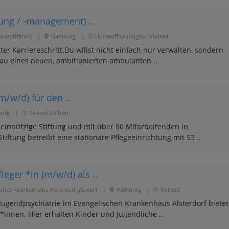
itung / -management) ..
sbeschränkt)
|
Hamburg
|
Homeoffice möglich,Vollzeit
er Karriereschritt.Du willst nicht einfach nur verwalten, sondern
au eines neuen, ambitionierten ambulanten ..
m/w/d) für den ..
urg
|
Teilzeit,Vollzeit
meinnützige Stiftung und mit über 80 Mitarbeitenden in
tiftung betreibt eine stationäre Pflegeeinrichtung mit 53 ..
eger *in (m/w/d) als ..
lisches Krankenhaus Alsterdorf gGmbH
|
Hamburg
|
Vollzeit
Jugendpsychiatrie im Evangelischen Krankenhaus Alsterdorf bietet
t*innen. Hier erhalten Kinder und Jugendliche ..