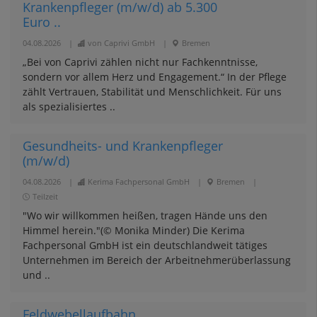
Krankenpfleger (m/w/d) ab 5.300
Euro ..
04.08.2026
|
von Caprivi GmbH
|
Bremen
„Bei von Caprivi zählen nicht nur Fachkenntnisse,
sondern vor allem Herz und Engagement.“ In der Pflege
zählt Vertrauen, Stabilität und Menschlichkeit. Für uns
als spezialisiertes ..
Gesundheits- und Krankenpfleger
(m/w/d)
04.08.2026
|
Kerima Fachpersonal GmbH
|
Bremen
|
Teilzeit
"Wo wir willkommen heißen, tragen Hände uns den
Himmel herein."(© Monika Minder) Die Kerima
Fachpersonal GmbH ist ein deutschlandweit tätiges
Unternehmen im Bereich der Arbeitnehmerüberlassung
und ..
Feldwebellaufbahn