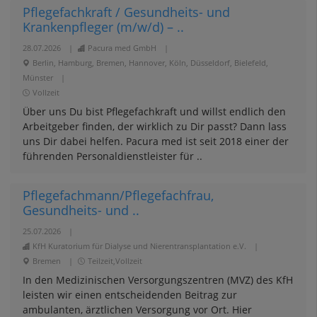
Pflegefachkraft / Gesundheits- und
Krankenpfleger (m/w/d) – ..
28.07.2026
|
Pacura med GmbH
|
Berlin, Hamburg, Bremen, Hannover, Köln, Düsseldorf, Bielefeld,
Münster
|
Vollzeit
Über uns Du bist Pflegefachkraft und willst endlich den
Arbeitgeber finden, der wirklich zu Dir passt? Dann lass
uns Dir dabei helfen. Pacura med ist seit 2018 einer der
führenden Personaldienstleister für ..
Pflegefachmann/Pflegefachfrau,
Gesundheits- und ..
25.07.2026
|
KfH Kuratorium für Dialyse und Nierentransplantation e.V.
|
Bremen
|
Teilzeit,Vollzeit
In den Medizinischen Versorgungszentren (MVZ) des KfH
leisten wir einen entscheidenden Beitrag zur
ambulanten, ärztlichen Versorgung vor Ort. Hier